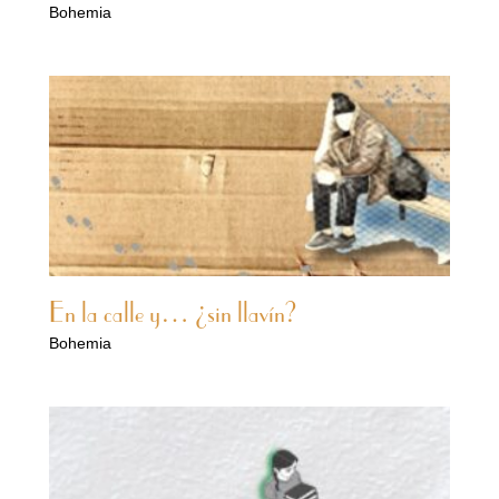
Bohemia
En la calle y… ¿sin llavín?
Bohemia