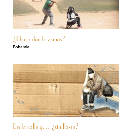
¿Hacia dónde vamos?
Bohemia
En la calle y… ¿sin llavín?