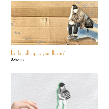
En la calle y… ¿sin llavín?
Bohemia