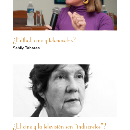
¿Fútbol, cine y telenovelas?
Sahily Tabares
¿El cine y la televisión son “indiscretos”?