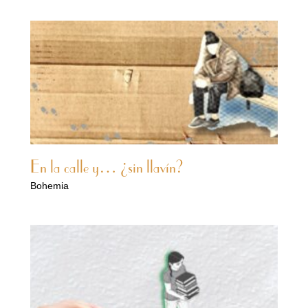
En la calle y… ¿sin llavín?
Bohemia