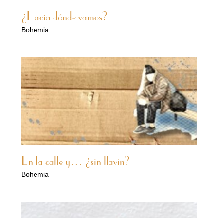
¿Hacia dónde vamos?
Bohemia
En la calle y… ¿sin llavín?
Bohemia