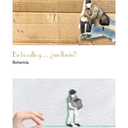
En la calle y… ¿sin llavín?
Bohemia