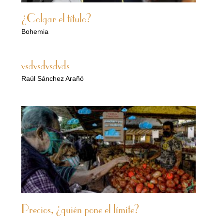
¿Colgar el título?
Bohemia
vsdvsdvsdvds
Raúl Sánchez Arañó
Precios, ¿quién pone el límite?