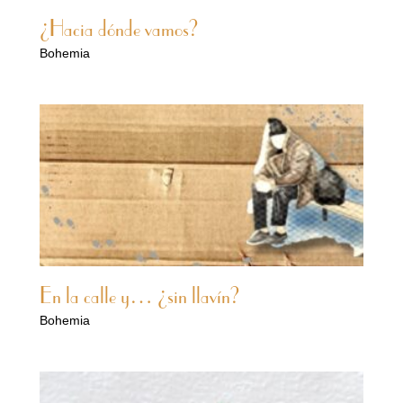
¿Hacia dónde vamos?
Bohemia
En la calle y… ¿sin llavín?
Bohemia