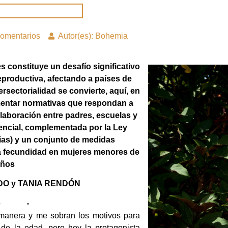
omentarios
Autor(es): Bohemia
s constituye un desafío significativo
reproductiva, afectando a países de
rsectorialidad se convierte, aquí, en
mentar normativas que respondan a
olaboración entre padres, escuelas y
encial, complementada por la Ley
ias) y un conjunto de medidas
la fecundidad en mujeres menores de
años
DO y TANIA RENDÓN
ra manera y me sobran los motivos para
de la edad, pero hoy la protagonista