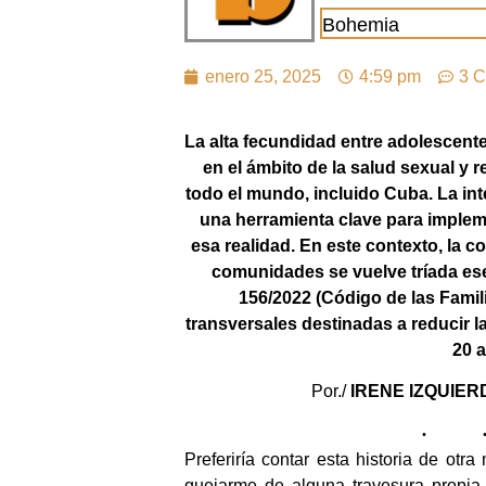
Bohemia
enero 25, 2025
4:59 pm
3 C
La alta fecundidad entre adolescente
en el ámbito de la salud sexual y 
todo el mundo, incluido Cuba. La inte
una herramienta clave para imple
esa realidad. En este contexto, la c
comunidades se vuelve tríada es
156/2022 (Código de las Famil
transversales destinadas a reducir 
20 
Por./
IRENE
IZQUIER
Preferiría contar esta historia de ot
quejarme de alguna travesura propia 