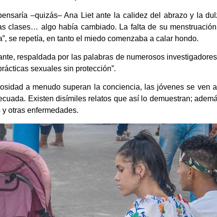
pensaría –quizás– Ana Liet ante la calidez del abrazo y la du
, las clases… algo había cambiado. La falta de su menstruació
”, se repetía, en tanto el miedo comenzaba a calar hondo.
etante, respaldada por las palabras de numerosos investigadore
rácticas sexuales sin protección”.
osidad a menudo superan la conciencia, las jóvenes se ven at
adecuada. Existen disímiles relatos que así lo demuestran; ade
o y otras enfermedades.