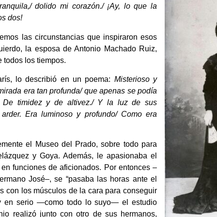
anquila,/ dolido mi corazón./ ¡Ay, lo que la
os dos!
mos las circunstancias que inspiraron esos
zquierdo, la esposa de Antonio Machado Ruiz,
 todos los tiempos.
rís, lo describió en un poema:
Misterioso y
u mirada era tan profunda/ que apenas se podía
 De timidez y de altivez./ Y la luz de sus
 arder. Era luminoso y profundo/ Como era
temente el Museo del Prado, sobre todo para
Velázquez y Goya. Además, le apasionaba el
ó en funciones de aficionados. Por entonces –
ermano José–, se “pasaba las horas ante el
s con los músculos de la cara para conseguir
y en serio —como todo lo suyo— el estudio
onio realizó junto con otro de sus hermanos,