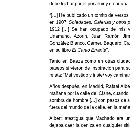
debe luchar por el porvenir y crear una
“[…] He publicado un tomito de verso
en 1907,
Soledades, Galerías y otros
1912 […] Se han ocupado de mis ve
Unamuno, Azorín, Juan Ramón Jimé
González Blanco, Carner, Baquero, Ca
en su libro
El Canto Errante
”.
Tanto en Baeza como en otras ciudades
paseos sirvieron de inspiración para s
relata: “Mal vestido y triste/ voy caminan
Años después, en Madrid, Rafael Albert
mañana por la calle del Cisne, cuando p
sombra de hombre […] con pasos de s
fuera del mundo de la calle, en la mañ
Alberti atestigua que Machado era un
dejaba caer la ceniza en cualquier sit