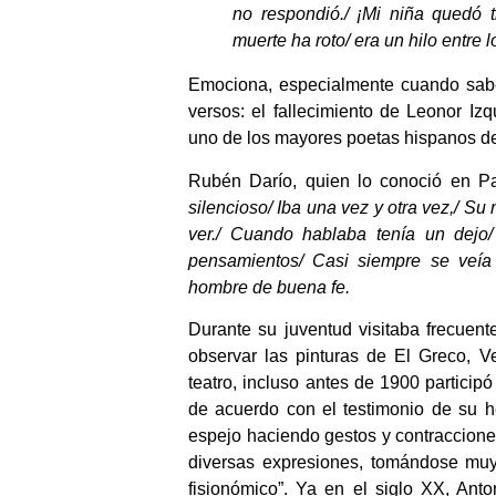
no respondió./ ¡Mi niña quedó tr
muerte ha roto/ era un hilo entre l
Emociona, especialmente cuando sabe
versos: el fallecimiento de Leonor I
uno de los mayores poetas hispanos de
Rubén Darío, quien lo conoció en Pa
silencioso/ Iba una vez y otra vez,/ S
ver./ Cuando hablaba tenía un dejo/
pensamientos/ Casi siempre se veía
hombre de buena fe.
Durante su juventud visitaba frecuen
observar las pinturas de El Greco, 
teatro, incluso antes de 1900 particip
de acuerdo con el testimonio de su h
espejo haciendo gestos y contraccione
diversas expresiones, tomándose mu
fisionómico”. Ya en el siglo XX, Ant