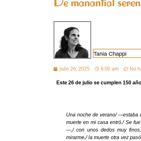
De manantial seren
Tania Chappi
julio 26, 2025
6:00 am
No h
Este 26 de julio se cumplen 150 año
Una noche de verano/ —estaba ab
muerte en mi casa entró./ Se fu
—,/ con unos dedos muy finos,/
mirarme,/ la muerte otra vez pas