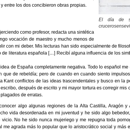
y entre los dos concibieron obras propias.
El día de s
crucerosensevi
jerciendo como profesor, redacta una sintética
o tengo vocación de maestro y mucho menos de
ir con mi deber. Mis lecturas han sido especialmente de filosofí
 de literatura española […] Recibí alguna influencia de los si
idea de España completamente negativa. Todo lo español me e
n que de rebeldía; pero de cuando en cuando siento impulsos
Kant conflictos de las ideas trascendentales y busco en la po
 escribo, después de escrito y mi mayor tortura es corregir mi
 plagados de erratas.
 conocer algo algunas regiones de la Alta Castilla, Aragón y
cho vida desordenada en mi juventud y he sido algo bebedor, 
 vicio. No he sido nunca mujeriego y me repugna toda pornog
l me agrada más lo popular que lo aristocrático social y más 