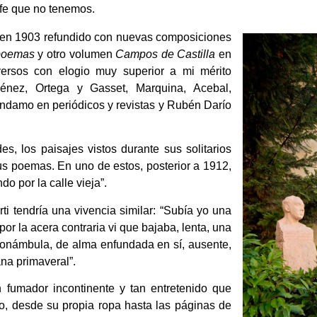
 fe que no tenemos.
s en 1903 refundido con nuevas composiciones
 poemas
y otro volumen
Campos de Castilla
en
rsos con elogio muy superior a mi mérito
nez, Ortega y Gasset, Marquina, Acebal,
ndamo en periódicos y revistas y Rubén Darío
, los paisajes vistos durante sus solitarios
us poemas. En uno de estos, posterior a 1912,
do por la calle vieja”.
i tendría una vivencia similar: “Subía yo una
or la acera contraria vi que bajaba, lenta, una
onámbula, de alma enfundada en sí, ausente,
ana primaveral”.
 fumador incontinente y tan entretenido que
io, desde su propia ropa hasta las páginas de