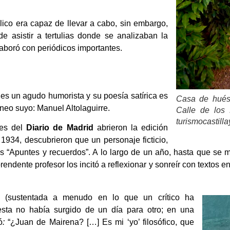
ico era capaz de llevar a cabo, sin embargo,
de asistir a tertulias donde se analizaban la
colaboró con periódicos importantes.
 es un agudo humorista y su poesía satírica es
Casa de hués
áneo suyo: Manuel Altolaguirre.
Calle de los
turismocastill
res del
Diario de Madrid
abrieron la edición
1934, descubrieron que un personaje ficticio,
s “Apuntes y recuerdos”. A lo largo de un año, hasta que se
prendente profesor los incitó a reflexionar y sonreír con textos e
sa (sustentada a menudo en lo que un crítico ha
esta no había surgido de un día para otro; en una
ó
:
“¿Juan de Mairena? […] Es mi ‘yo’ filosófico, que