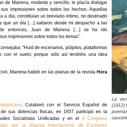
n de Mairena, modesto y sencillo, le placía dialogar
sus impresiones sobre todos los hechos. Aquellas
 a día, constituían un breviario íntimo, no destinado
a que un día […] saltaron desde mi despacho a las
sde entonces, Juan de Mairena […] se ha ido
sus impresiones sobre todos los temas”.
consejaba: “Huid de escenarios, púlpitos, plataformas
o con el suelo; porque sólo así tendréis una idea
ivil, Mairena habitó en las planas de la revista
Hora
La ver
epublicana
. Colaboró con el Servicio Español de
(1912) 
poemas
de sus dolencias físicas, en 1937 participó en la
caucel
tudes Socialistas Unificadas y en el
II Congreso
izado por la Alianza Internacional de Escritores