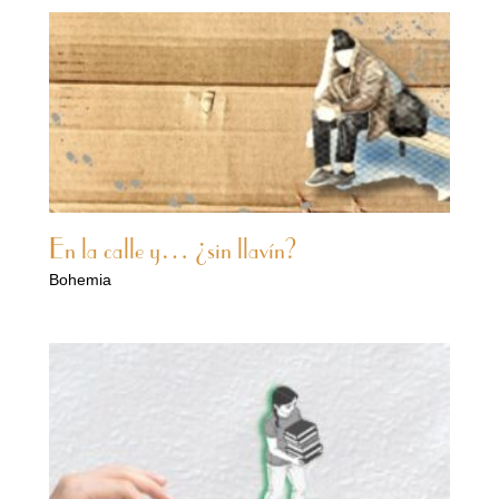
En la calle y… ¿sin llavín?
Bohemia