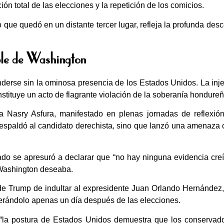
ción total de las elecciones y la repetición de los comicios.
 que quedó en un distante tercer lugar, refleja la profunda de
ble de Washington
enderse sin la ominosa presencia de los Estados Unidos. La inj
onstituye un acto de flagrante violación de la soberanía hondureñ
 Nasry Asfura, manifestado en plenas jornadas de reflexión
spaldó al candidato derechista, sino que lanzó una amenaza c
o se apresuró a declarar que “no hay ninguna evidencia creí
 Washington deseaba.
de Trump de indultar al expresidente Juan Orlando Hernández,
berándolo apenas un día después de las elecciones.
 “la postura de Estados Unidos demuestra que los conserva