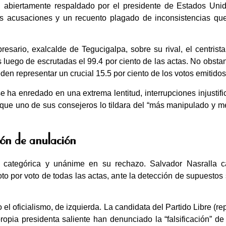
 abiertamente respaldado por el presidente de Estados Uni
ias acusaciones y un recuento plagado de inconsistencias qu
esario, exalcalde de Tegucigalpa, sobre su rival, el centrista
luego de escrutadas el 99.4 por ciento de las actas. No obstant
en representar un crucial 15.5 por ciento de los votos emitidos
 ha enredado en una extrema lentitud, interrupciones injustif
a que uno de sus consejeros lo tildara del “más manipulado y me
ión de anulación
 categórica y unánime en su rechazo. Salvador Nasralla cal
 por voto de todas las actas, ante la detección de supuestos s
el oficialismo, de izquierda. La candidata del Partido Libre (re
ropia presidenta saliente han denunciado la “falsificación” d