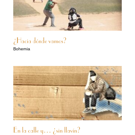
¿Hacia dónde vamos?
Bohemia
En la calle y… ¿sin llavín?