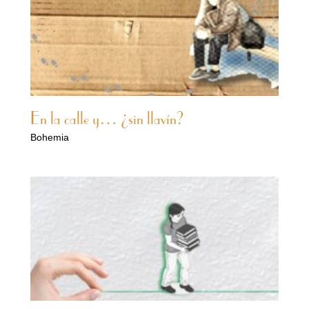
En la calle y… ¿sin llavín?
Bohemia