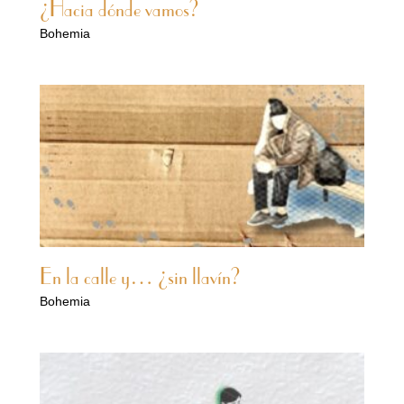
¿Hacia dónde vamos?
Bohemia
En la calle y… ¿sin llavín?
Bohemia