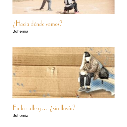
¿Hacia dónde vamos?
Bohemia
En la calle y… ¿sin llavín?
Bohemia