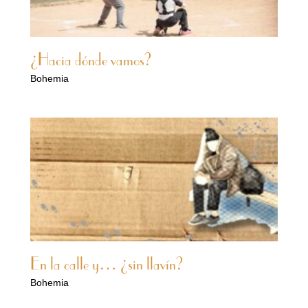
¿Hacia dónde vamos?
Bohemia
En la calle y… ¿sin llavín?
Bohemia