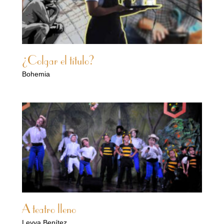
¿Colgar el título?
Bohemia
A teatro lleno
Leyva Benítez