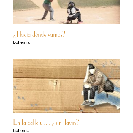
¿Hacia dónde vamos?
Bohemia
En la calle y… ¿sin llavín?
Bohemia