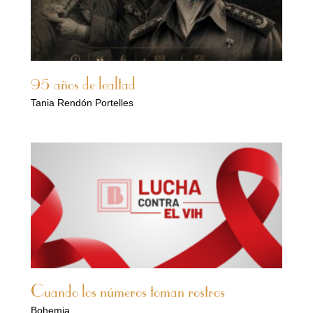
95 años de lealtad
Tania Rendón Portelles
Cuando los números toman rostros
Bohemia