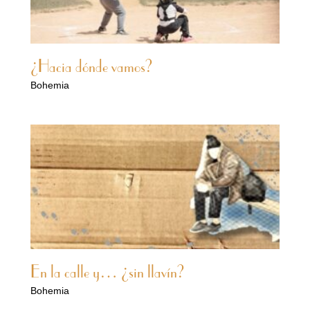
¿Hacia dónde vamos?
Bohemia
En la calle y… ¿sin llavín?
Bohemia