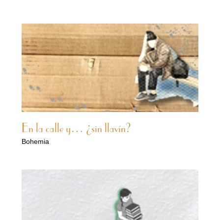
En la calle y… ¿sin llavín?
Bohemia