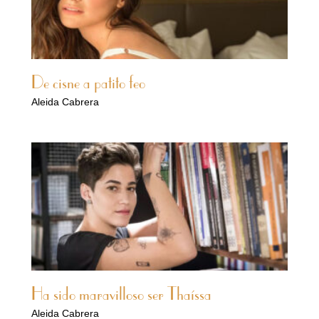
De cisne a patito feo
Aleida Cabrera
Ha sido maravilloso ser Thaíssa
Aleida Cabrera