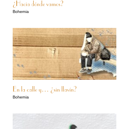
¿Hacia dónde vamos?
Bohemia
En la calle y… ¿sin llavín?
Bohemia