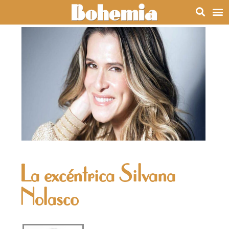
La excéntrica Silvana
Nolasco