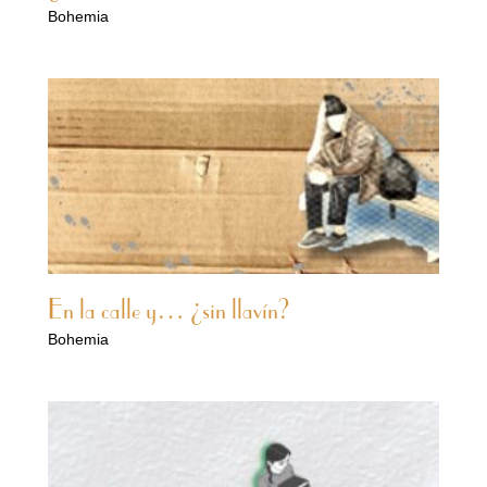
Bohemia
En la calle y… ¿sin llavín?
Bohemia