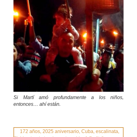
Si Martí amó profundamente a los niños,
entonces… ahí están.
172 años
,
2025 aniversario
,
Cuba
,
escalinata
,