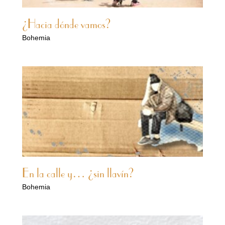
¿Hacia dónde vamos?
Bohemia
En la calle y… ¿sin llavín?
Bohemia