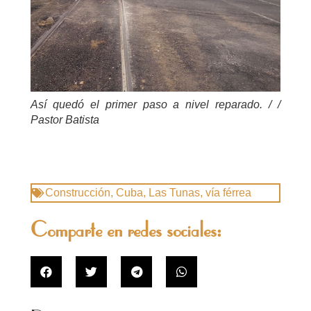
Así quedó el primer paso a nivel reparado. / /
Pastor Batista
Construcción
,
Cuba
,
Las Tunas
,
vía férrea
Comparte en redes sociales: