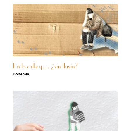
En la calle y… ¿sin llavín?
Bohemia