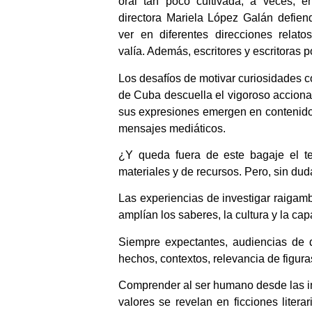
oral tan poco cultivada, a veces, en
directora Mariela López Galán defien
ver en diferentes direcciones relato
valía. Además, escritores y escritoras
Los desafíos de motivar curiosidades cor
de Cuba descuella el vigoroso accionar
sus expresiones emergen en contenidos
mensajes mediáticos.
¿Y queda fuera de este bagaje el te
materiales y de recursos. Pero, sin d
Las experiencias de investigar raigam
amplían los saberes, la cultura y la ca
Siempre expectantes, audiencias de d
hechos, contextos, relevancia de figura
Comprender al ser humano desde las in
valores se revelan en ficciones litera