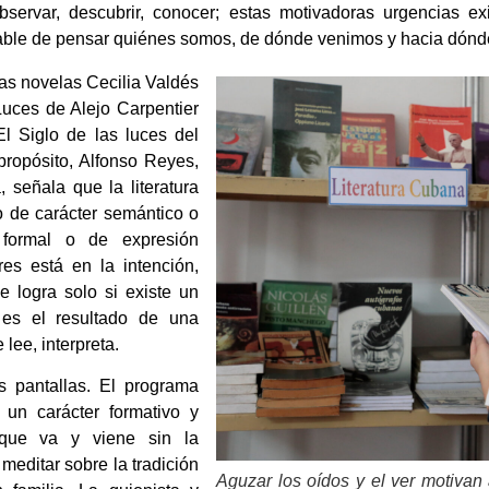
rvar, descubrir, conocer; estas motivadoras urgencias exig
nsable de pensar quiénes somos, de dónde venimos y hacia dón
s novelas Cecilia Valdés
 Luces de Alejo Carpentier
El Siglo de las luces del
ropósito, Alfonso Reyes,
, señala que la literatura
o de carácter semántico o
 formal o de expresión
es está en la intención,
e logra solo si existe un
 es el resultado de una
 lee, interpreta.
s pantallas. El programa
e un carácter formativo y
 que va y viene sin la
meditar sobre la tradición
Aguzar los oídos y el ver motivan 