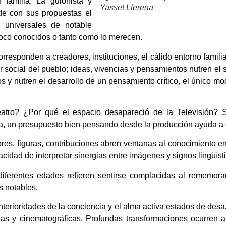
 familia. La guionista y
Yasset Llerena
de con sus propuestas el
s universales de notable
 poco conocidos o tanto como lo merecen.
responden a creadores, instituciones, el cálido entorno familiar
 social del pueblo; ideas, vivencias y pensamientos nutren el 
 y nutren el desarrollo de un pensamiento crítico, el único mo
atro? ¿Por qué el espacio desapareció de la Televisión? S
uda, un presupuesto bien pensando desde la producción ayuda a 
bres, figuras, contribuciones abren ventanas al conocimiento e
pacidad de interpretar sinergias entre imágenes y signos lingüí
iferentes edades refieren sentirse complacidas al rememora
s notables.
terioridades de la conciencia y el alma activa estados de desa
rias y cinematográficas. Profundas transformaciones ocurren al