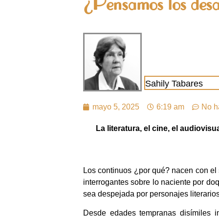
¿Pensamos los desaf
Sahily Tabares
mayo 5, 2025
6:19 am
No h
La literatura, el cine, el audiovis
Los continuos ¿por qué? nacen con el s
interrogantes sobre lo naciente por doq
sea despejada por personajes literarios
Desde edades tempranas disímiles im