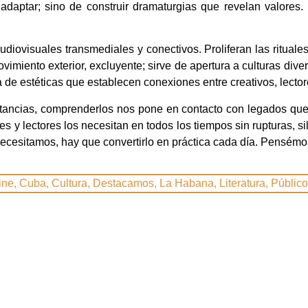
 adaptar; sino de construir dramaturgias que revelan valores.
iovisuales transmediales y conectivos. Proliferan las rituales
iento exterior, excluyente; sirve de apertura a culturas diver
 de estéticas que establecen conexiones entre creativos, lecto
nstancias, comprenderlos nos pone en contacto con legados qu
 y lectores los necesitan en todos los tiempos sin rupturas, s
 necesitamos, hay que convertirlo en práctica cada día. Pensémos
ine
,
Cuba
,
Cultura
,
Destacamos
,
La Habana
,
Literatura
,
Públic