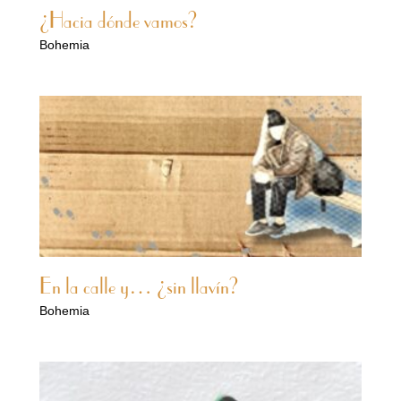
¿Hacia dónde vamos?
Bohemia
En la calle y… ¿sin llavín?
Bohemia