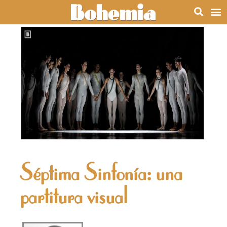
Séptima Sinfonía: una
partitura visual