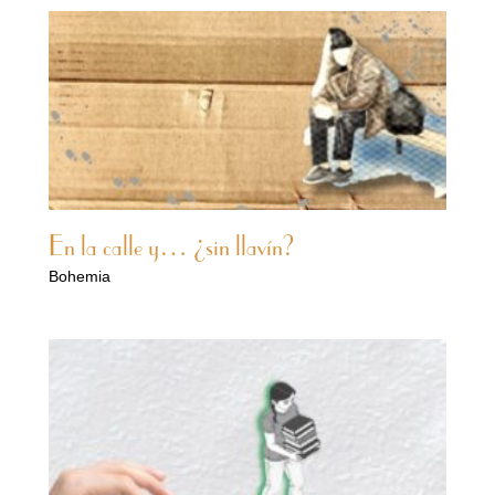
En la calle y… ¿sin llavín?
Bohemia