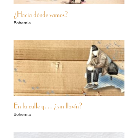
¿Hacia dónde vamos?
Bohemia
En la calle y… ¿sin llavín?
Bohemia