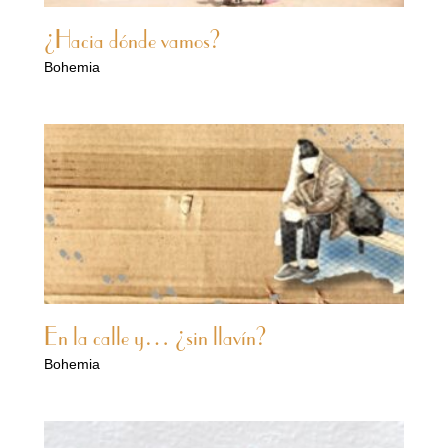
¿Hacia dónde vamos?
Bohemia
En la calle y… ¿sin llavín?
Bohemia