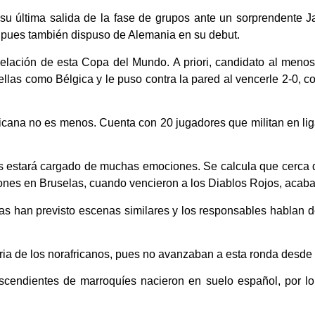
u última salida de la fase de grupos ante un sorprendente J
E, pues también dispuso de Alemania en su debut.
elación de esta Copa del Mundo. A priori, candidato al menos 
as como Bélgica y le puso contra la pared al vencerle 2-0, con
ricana no es menos. Cuenta con 20 jugadores que militan en l
s estará cargado de muchas emociones. Se calcula que cerca 
ones en Bruselas, cuando vencieron a los Diablos Rojos, acabar
s han previsto escenas similares y los responsables hablan d
oria de los norafricanos, pues no avanzaban a esta ronda desde
scendientes de marroquíes nacieron en suelo español, por lo