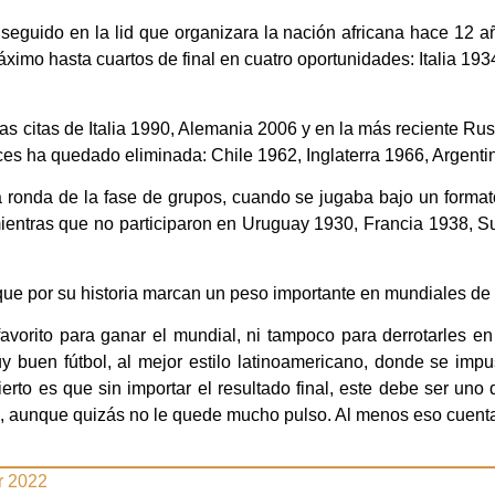
nseguido en la lid que organizara la nación africana hace 12 añ
ximo hasta cuartos de final en cuatro oportunidades: Italia 19
s citas de Italia 1990, Alemania 2006 y en la más reciente Rus
es ha quedado eliminada: Chile 1962, Inglaterra 1966, Argenti
ronda de la fase de grupos, cuando se jugaba bajo un formato d
ientras que no participaron en Uruguay 1930, Francia 1938, S
 por su historia marcan un peso importante en mundiales de fú
favorito para ganar el mundial, ni tampoco para derrotarles en
 buen fútbol, al mejor estilo latinoamericano, donde se impu
to es que sin importar el resultado final, este debe ser uno 
s, aunque quizás no le quede mucho pulso. Al menos eso cuent
r 2022