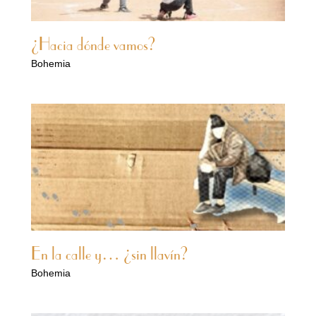
¿Hacia dónde vamos?
Bohemia
En la calle y… ¿sin llavín?
Bohemia