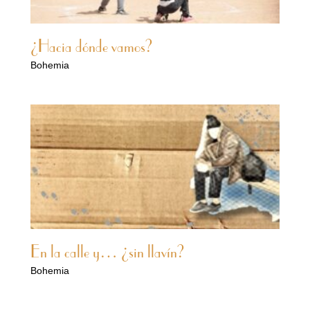
¿Hacia dónde vamos?
Bohemia
En la calle y… ¿sin llavín?
Bohemia