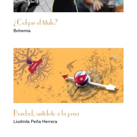
¿Colgar el título?
Bohemia
Bondad, antídoto a la pena
Liudmila Peña Herrera