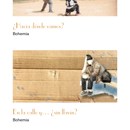
¿Hacia dónde vamos?
Bohemia
En la calle y… ¿sin llavín?
Bohemia