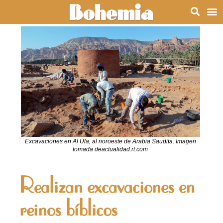
Excavaciones en Al Ula, al noroeste de Arabia Saudita. Imagen
tomada deactualidad.rt.com
Realizan excavaciones en
reinos bíblicos