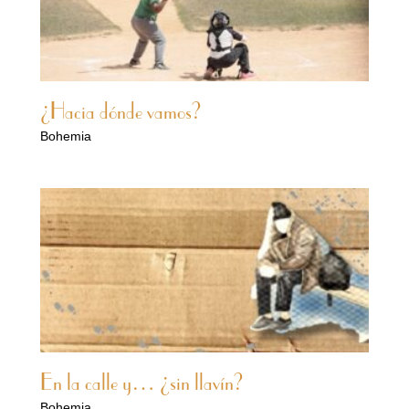
¿Hacia dónde vamos?
Bohemia
En la calle y… ¿sin llavín?
Bohemia