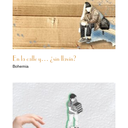
En la calle y… ¿sin llavín?
Bohemia