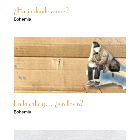
¿Hacia dónde vamos?
Bohemia
En la calle y… ¿sin llavín?
Bohemia