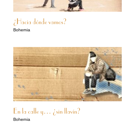
¿Hacia dónde vamos?
Bohemia
En la calle y… ¿sin llavín?
Bohemia