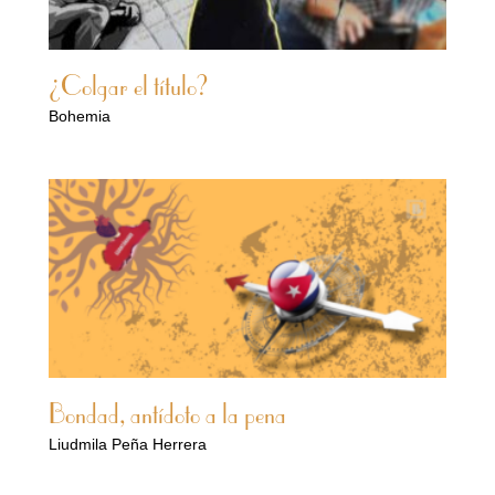
¿Colgar el título?
Bohemia
Bondad, antídoto a la pena
Liudmila Peña Herrera