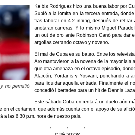
Kelbis Rodríguez hizo una buena labor por Cuba
Subió a la lomita en la tercera entrada, donde
tras laborar en 4.2 inning, después de retirar
anotaran carreras. Y lo mismo Miguel Paradel
un out de oro ante Robinson Canó para dar el
argollas cerrando octavo y noveno.
El mal de Cuba es su bateo. Entre los relevis
Aro mantuvieron a la novena de la mayor isla a
que otra amenaza en el octavo episodio, donde
Alarcón, Yordanis y Yosvani, ponchando a a
para liquidar aquella entrada. Finalmente el no
 y no permitió
concedió libertades para un hit de Dennis Laza
Este sábado Cuba enfrentará un duelo aún má
e en el certamen, que además cuenta con el apoyo de su afició
a las 6:30 p.m. hora de nuestro país.
CRÉDITOS