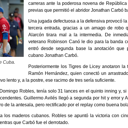
carreras ante la poderosa novena de República 
previas que permitió el abridor Jonathan Carbó b
Una jugada defectuosa a la defensiva provocó la 
tercera entrada, gracias a un amago de robo
Alarcón tirara mal a la intermedia. De inmedia
veterano Robinson Canó le dio para la banda co
entró desde segunda base la anotación que p
cubano Jonathan Carbó.
e Cuba.
Posteriormente los Tigres de Licey anotaron la 
Ramón Hernández, quien conectó un arrastrado
 lento y, a la postre, ese racimo de tres sería suficiente.
 Domingo Robles, tenía solo 31 lances en el quinto inning y, 
endentes. Guillermo Avilés llegó a segunda por hit y error y 
ro de la antesala, pero rectificado por el replay como buena bol
a los maderos cubanos. Robles se apuntó la victoria con cinc
entras que Carbó fue el derrotado.