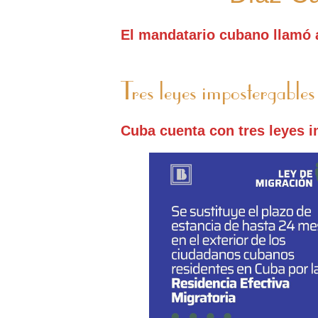
El mandatario cubano llamó 
Tres leyes impostergables
Cuba cuenta con tres leyes i