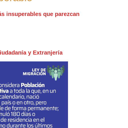
ás insuperables que parezcan
iudadanía y Extranjería