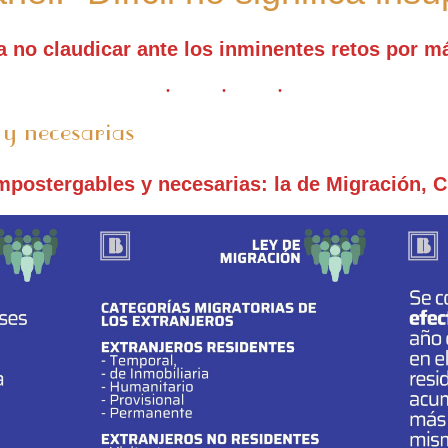
a no claudicar ante los inminentes retos por m
 y necesarias
mpostergables y necesarias: la de Migración, C